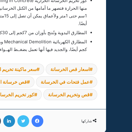
منها الحرارة فتصهر ما أمامها من الكتل الخرسان
1سم 
أيضًا.
المطارق اليدوية وتُنتج بأوزان من 7كجم إلى 30كجم وبالتالي فإن قوة الضربة تصنع فتحة في زمن ضئيل.
كجم أيضًا، والجديد فيها أنها تعمل بضغــط الهــواء لأنها 
اسعار قص الخرسانة
سعر ماكينة تخريم ا
عمل فتحات في الخرسانة
قص خرسانة ال
قص وتخريم الخرسانة
كور تخريم الخرسان
فيسبوك
تويتر
لين
شاركها