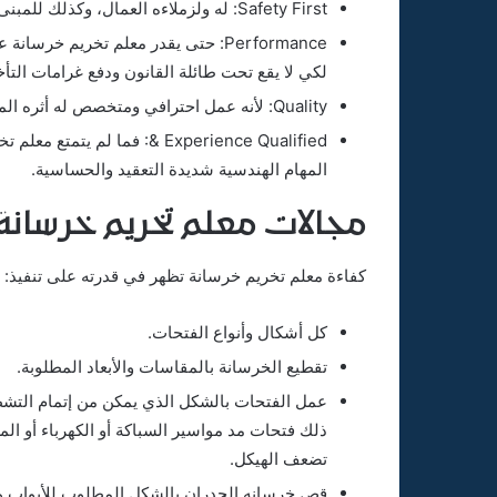
Safety First: له ولزملاءه العمال، وكذلك للمبنى وقوته وصلابته أثناء العمل وفي المستقبل.
Performance: حتى يقدر معلم تخريم 
لكي لا يقع تحت طائلة القانون ودفع غرامات التأخ
Quality: لأنه عمل احترافي ومتخصص له أثره المباشر في سلامة العمال وسلامة رواد المبنى بعد التشطيب.
Experience Qualified &: فما لم
المهام الهندسية شديدة التعقيد والحساسية.
مجالات
معلم تخريم خرسانة
كفاءة معلم تخريم خرسانة تظهر في قدرته على تنفيذ:
كل أشكال وأنواع الفتحات.
تقطيع الخرسانة بالمقاسات والأبعاد المطلوبة.
عمل الفتحات بالشكل الذي يمكن من إتمام التشطي
تضعف الهيكل.
قص خرسانه الجدران بالشكل المطلوب للأبواب وا