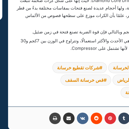
كور تخريم الخرسانة الحرارية Diamond Core Drilling in Concrete: حيث إنها على شكل كرات ضخمة تنبعث
ية، ولها أحجام عديدة لصنع فتحات بمقاسات مختلفة بدءً من قطر
حتى 1متر ولأعماق يمكن أن تصل إلى 15متر، علمًا بأن الكرات موزع على سطحها فصوص من الألماس
المطارق الكهربائية Mechanical Demolition وهي الأحدث والأكثر استعمالًا، وتتراوح في الوزن بين 7كجم و30
تشتمل على Compressor.
شركة قص وتخريم الخرسانة بصبيا
لخرسانة
شركات تقطيع خرسانة
رياض
قص خرسانة السقف
شركة قص وتخريم الخرسانة بعرعر
ة
شركة قص وتخريم الخرسانة بعنك
كدإن
بينتيريست
مشاركة عبر البريد
طباعة
تخريم خرسانة جدة