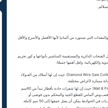
سلالم.
معدات التي تستورد من ألمانيا لأنها الأفضل والأسرع والأقل
الفتحات الدائرية والمستقيمة المناشير بأنواعها و كور تخريم
ة والكهربائية، ولعل أهمها جميعًا:
المناشير الفولاذية المزودة بفصوص الألماس Diamond Wire Saw Cutting: حيث إن لها أسلاك من الفـولاذ
انة ممتازة لأغراض مختلفة.
مناشير البليد Wall & Floor Saw Cutting by Blade Saw: حيث إن لها شفرات حادة بأقطار تبدأ من 60سم
ور عليها فصـــوص ألماس للقطع الجيد والمحكم بدون فوضى أو
في الحوائـط يمكن أن يصل عمقها إلى 50 سم كاملة.