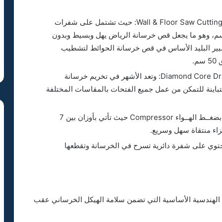
مناشير البليد ذات الشفرات والألماسWall & Floor Saw Cutting by Blade Saw: حيث تشتمل على شفرات
مة بفصوص الألماس بأقطار تتراوح بين 60 و120 سم، وهو ما يجعل قص خرسانة الرياض يهل وبسيط وبدون
شيير البليد الأساس في قص خرسانة الحوائط لتشطيب
.
كور تخريم الخرسانة ذات الألماس Diamond Core Drilling in Concrete: وتعد الأشهر في تخريم خرسانة
تباينة للتمكن من عمل جميع الفتحات بالمقاسات المختلفة
المطارق الكهربائية Mechanical Demolition العاملة بضغــط الهــواء Compressor حيث تأتي بأوزان بين 7
حتوي على شفرة دائرية تسرح في الخرسانة وتقطعها
ت الهندسية الأساسية التي تضمن سلامة الهيكل الخرساني عقب