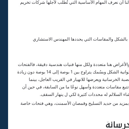
لنا أن نعرف المهام الأساسية التي تُطلب لأجلها شركات تخريم
ة بالشكل والمقاسات التي يحددها المهندس الاستشاري
والأغراض هنا متعددة ولكل منها فنيات هندسية دقيقة، فالفتحات
الخاصة بالسباكة والكهرباء والمكيفات تكون اسطوانية الشكل وبسُمك يتراوح بين 1 بوصة إلى 14 بوصة دون زيادة
 بوصة يُضعف قوة الصبة الخرسانية ويعرضها للانهيار في القريب العاجل، بينما
تتبع مقاسات متعددة وأسهل نوعًا ما من السابقة، في حين أن
اء السلالم له محددات كثيرة لكي ل ينهار السقف.
 بمزيد من حديد التسليح وقمصان الأسمنت، وهي فتحات خاصة
رسانة