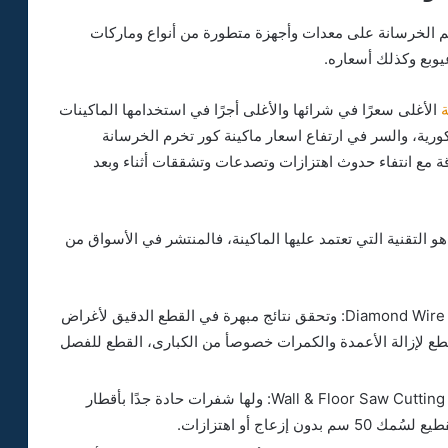
الخرسانة على معدات وأجهزة متطورة من أنواع وماركات
يوبع وكذلك أسعاره.
الأغلى سعرًا في شرائها والأغلى أجرًا في استخدامها الماكينات
الكورية، والسر في ارتفاع اسعار ماكينة كور تخرم الخرسانة
قة مع انتفاء حدوث اهتزازات وتصدعات وتشققات أثناء وبعد
 التقنية التي تعتمد عليها الماكينة، فالمنتشر في الأسواق من
مناشير الفولاذ المدعمة بالألماس Diamond Wire Saw Cutting: وتحقق نتائج مبهرة في القطع الدقيق لأغراض
قطع لإزالة الأعمدة والكمرات خصوصأ من الكبارى، القطع للفصل
مناشير البليد المدعمة بالألماس Wall & Floor Saw Cutting by Blade Saw: ولها شفرات حادة جدًا بأقطار
شركة قص وت