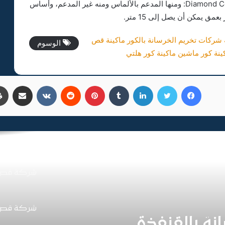
كور التخريم الحرارية Diamond Core Drilling in Concrete: ومنها المدعم بالألماس ومنه غير المدعم، وأساس
شركة قص وت
شركات تخريم الخرسانة بالكور
ماكينة قص
الوسوم
ينة كور ماشين
ماكينة كور هلتي
شركة قص وت
فيسبوك
تويتر
لينكدإن
بينتيريست
مشاركة عبر البر
تخريم خرسا
شركة قص وت
شركة قص و
شركة قص وت
نة بالقنفذة