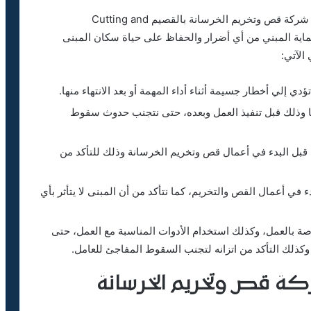
تحقيق معايير السلامة هي المبدأ الأول الذي تسير عليه شركة قص وتخريم الخرسانة بالقصيم Cutting and
perfor ، وذلك من أجل حماية المبني من أي أضرار والحفاظ على حياة سكان المبنى
الآتي:
ي إلي أخطار جسيمة أثناء أداء المهمة أو بعد الانتهاء منها.
ا وذلك قبل تنفيذ العمل وبعده، حتى نتجنب حدوث سقوط
قبل البدء في أعمال قص وتخريم الخرسانة وذلك للتأكد من
 في أعمال القص والتخريم، كما نتأكد من أن المبنى لا يتأثر بأي
صة بالعمل، وكذلك استخدام الأدوات المناسبة مع العمل، حتى
وكذلك التأكد من اتزانه لتجنب السقوط المفاجئ للعامل.
كة قص وتخريم الخرسانة