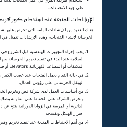
استخدام طريقة الفري في عمل الفتحات بداية من
على جهد الانحناءات.
الإرشادات المتبعة عند استخدام كور تخريم 
هناك العديد من الإرشادات الهامة التي تحرص عليها ش
الخرسانة لإنشاء الفتحات، وهذه الإرشادات تتمثل في ال
يجب إجراء التجهيزات الهندسية قبل الشروع في 
السلامة عند البدء في تنفيذ تخريم الخرسانة بجه
المكيفات أو المصاعد الكهربائية Elevators أو فتحات توصيلات الكهرباء والغاز والسباكة.
في حالة القيام بعمل الفتحات عند عصب الكمرات
الهيكل الخرساني على رؤوس العمال.
من أساسيات العمل لدى شركة قص وتخريم الخرسا
وتحرص الشركة على الحفاظ على مقاومة وصلابة ال
الدائرية أو المربعة في الزوايا الدورانية ينتج عن
اهتزاز الهيكل وتفسخه.
من أهم الاحتياطات المتبعة عند تنفيذ تخريم وق